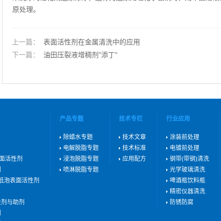
原处理。
上一篇：
表面活性剂在金属清洗中的应用
下一篇：
油田压裂液增稠剂"添丁"
产品专题
技术专栏
行业应用
除蜡水专题
技术文章
涂装前处理
电解脱脂专题
技术标准
电镀前处理
表面活性剂
浸泡脱脂专题
应用配方
钢带(带钢)清洗
剂
喷淋脱脂专题
光学玻璃清洗
用低泡表面活性剂
啤酒瓶饮料瓶
精密仪器清洗
性剂与助剂
防锈防腐
剂