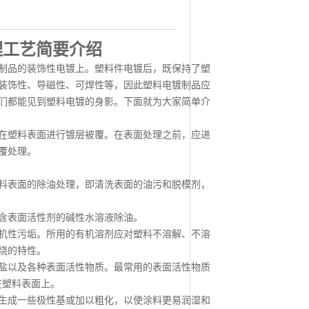
理工艺简要介绍
品的装饰性电镀上。塑料件电镀后，既保持了塑
装饰性、导磁性、可焊性等，因此塑料电镀制品应
们都能见到塑料电镀的身影。下面就为大家简单介
塑料表面进行镀层被覆。在表面处理之前，应进
覆处理。
表面的除油处理，即清洗表面的油污和脱模剂，
含表面活性剂的碱性水溶液除油。
性污垢。所用的有机溶剂应对塑料不溶解、不溶
烧的特性。
以及各种表面活性物质。最常用的表面活性物质
在塑料表面上。
成一些极性基或加以粗化，以使涂料更易润湿和