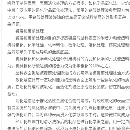
吸附于制件表面。表面活化处理的方式很多，如化学品氧化法、火焰
中最广泛应用的是化学品氧化处理法，常用的铬酸处理液典型配方为重铬酸
上)87.5%。用铬酸处理液浸蚀的优点是无论塑料制品的外形多复
染问题。
镀层被覆前处理
镀层被覆前处理的目的是提高镀层与塑料表面的附着力和使塑料表
机械粗化、化学除油、化学粗化、敏化处理、活化处理、还原处理和
后四项是为了形成导电的金属底层。
机械粗化和化学粗化处理分别用机械的方式和化学的方式使塑料表
为，机械粗化所能达到的结合力仅为化学粗化的10%左右。
塑料表面镀层被覆前处理除油的方式与涂层被覆前处理除油方式
敏化是使具有一定吸附能力的塑料表面上吸附一些易氧化的物质，
质，在活化处理时被氧化，而活化剂被还原成催化晶核，留在制品表
基础。
活化是借助于催化活性金属化合物的溶液，对经过敏化的表面进行
有贵金属盐的氧化剂水溶液中，贵金属离子为氧化剂被还原；还原了
强的催化活性；当将此种表面浸入化学镀溶液中时，这些微粒就成为
经活化处理并用清水洗净后的制品在进行化学镀之前，用一定浓度
未洗净的活化剂还原除净，这称为还原处理化学镀铜时，用甲醛溶液