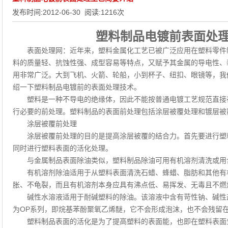
发布时间:
2012-06-30
阅读:
1216
次
塑料制品电镀前表面处
表面处理网：近年来，塑料金属化工艺已被广泛应用在塑料零件制
料的质量轻、抗蚀性强、成型容易等特点，又赋予其金属的导电性、
用非常广泛。大到飞机、火箭、轮船，小到杯子、纽扣、眼镜等，我
绍一下塑料制品电镀前的表面处理技术。
塑料是一种不导电的绝缘体，因此不能按普通电镀工艺规范直接在
行必要的前处理。塑料制品的表面前处理包括涂层被覆处理和镀层被
涂层被覆前处理
涂层被覆前处理的目的是提高涂层被覆的结合力。首先要进行塑料
同时进行塑料表面的活化处理。
与金属制品表面除油类似，塑料制品除油可用有机溶剂清洗或用
有机溶剂除油适用于从塑料表面清洗石蜡、蜂蜡、脂肪和其他有机
胀、不龟裂，而且有机溶剂本身应具有沸点低、易挥发、无毒且不燃
碱性水溶液适用于耐碱塑料的除油。该溶液中含有苛性钠、碱性盐
为OP系列，即烷基苯酚聚氧乙烯醚，它不会形成泡沫，也不会残留
塑料制品表面的活化是为了提高塑料的表面能，也即在塑料表面生