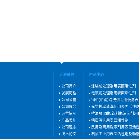
走进荣强
产品中心
公司简介
涂装前处理剂用表面活性剂
发展历程
电镀前处理剂用表面活性剂
公司荣誉
钢带(带钢)清洗剂专用低泡
公司展会
光学玻璃清洗剂用表面活性
运营情况
啤酒瓶,酒瓶,饮料瓶清洗剂
产品类别
精密清洗用表面活性剂
公司理念
民用及商用洗涤剂用表面活
技术论文
石油工业用表面活性剂及助