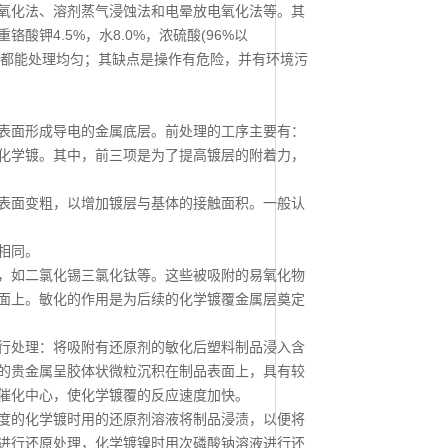
氧化法、溶剂蒸气浸蚀法和电晕放电氧化法等。其
钾4.5%，水8.0%，浓硫酸(96%以
杂，都能处理均匀；其缺点是操作有危险，并有环境污
面形成导电的金属底层。前处理的工序主要有：
化学镀。其中，前三项是为了提高镀层的附着力，
面变粗，以增加镀层与基体的接触面积。一般认
相同。
如二氯化锡三氯化钛等。这些被吸附的易氧化物
面上。敏化的作用是为后续的化学镀覆金属层奠定
处理：将吸附有还原剂的敏化后塑料制品浸入含
的贵金属呈胶体状微粒沉积在制品表面上，具有较
催化中心，使化学镀覆的反应速度加快。
的化学镀时用的还原剂溶液将制品浸渍，以便将
进行还原处理，化学镀镍时用次磷酸钠溶液进行还