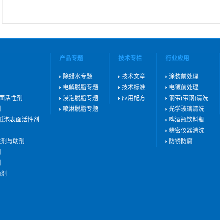
产品专题
技术专栏
行业应用
除蜡水专题
技术文章
涂装前处理
电解脱脂专题
技术标准
电镀前处理
表面活性剂
浸泡脱脂专题
应用配方
钢带(带钢)清洗
剂
喷淋脱脂专题
光学玻璃清洗
用低泡表面活性剂
啤酒瓶饮料瓶
精密仪器清洗
性剂与助剂
防锈防腐
剂
剂
助剂