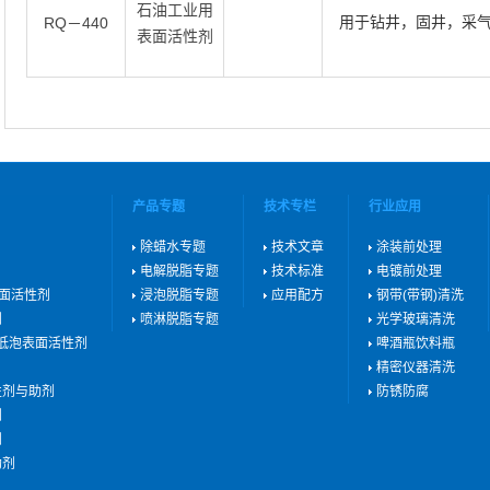
石油工业用
用于钻井，固井，采
RQ－440
表面活性剂
产品专题
技术专栏
行业应用
除蜡水专题
技术文章
涂装前处理
电解脱脂专题
技术标准
电镀前处理
表面活性剂
浸泡脱脂专题
应用配方
钢带(带钢)清洗
剂
喷淋脱脂专题
光学玻璃清洗
用低泡表面活性剂
啤酒瓶饮料瓶
精密仪器清洗
性剂与助剂
防锈防腐
剂
剂
助剂