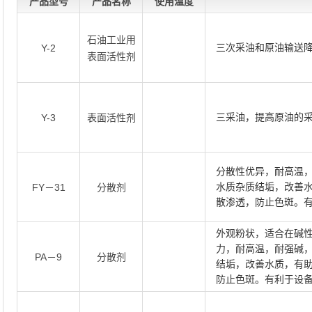
产品型号
产品名称
使用温度
石油工业用
三次采油和原油输送
Y-2
表面活性剂
三采油，提高原油的
Y-3
表面活性剂
分散性优异，耐高温
水质杂质结垢，改善
FY－31
分散剂
散渗透，防止色斑。
外观粉状，适合在碱
力，耐高温，耐强碱
PA－9
分散剂
结垢，改善水质，有
防止色斑。有利于设