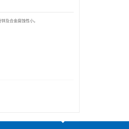
部份锌及合金腐蚀性小。