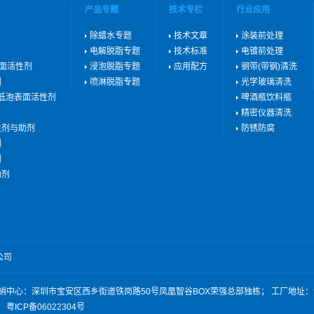
产品专题
技术专栏
行业应用
除蜡水专题
技术文章
涂装前处理
电解脱脂专题
技术标准
电镀前处理
表面活性剂
浸泡脱脂专题
应用配方
钢带(带钢)清洗
剂
喷淋脱脂专题
光学玻璃清洗
用低泡表面活性剂
啤酒瓶饮料瓶
精密仪器清洗
性剂与助剂
防锈防腐
剂
剂
助剂
公司
6050203 营销中心：深圳市宝安区西乡街道铁岗路50号凤凰智谷BOX荣强总部独栋； 工
粤ICP备06022304号