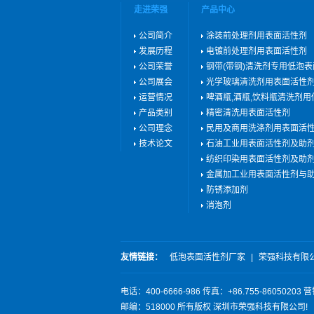
走进荣强
产品中心
公司简介
涂装前处理剂用表面活性剂
发展历程
电镀前处理剂用表面活性剂
公司荣誉
钢带(带钢)清洗剂专用低泡
公司展会
光学玻璃清洗剂用表面活性
运营情况
啤酒瓶,酒瓶,饮料瓶清洗剂
产品类别
精密清洗用表面活性剂
公司理念
民用及商用洗涤剂用表面活
技术论文
石油工业用表面活性剂及助
纺织印染用表面活性剂及助
金属加工业用表面活性剂与
防锈添加剂
消泡剂
友情链接：
低泡表面活性剂厂家
|
荣强科技有限
电话：400-6666-986 传真：+86.755-8
邮编：518000 所有版权 深圳市荣强科技有限公司!