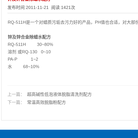
发布时间:
2011-11-21
阅读:
1421
次
RQ-511H是一个对蜡质污垢去污力好的产品，PH值也合适，对大
锌及锌合金除蜡水配方
RQ-511H 30~80%
溶剂 或RQ-130 0~10
PA-P 1~2
水 68~10%
上一篇：
超高碱性低泡液体脱脂清洗剂配方
下一篇：
常温高效脱脂粉配方