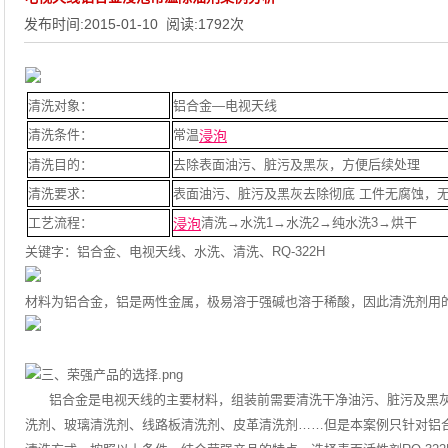
发布时间:
2015-01-10
阅读:
1792
次
清洗对象：
铝合金—电视天线
清洗条件：
常温
浸泡
清洗目的：
去除表面油污、脏污及黑灰，方便后续处理
清洗要求：
表面油污、脏污及黑灰去除彻底
工件无腐蚀，
工艺流程：
清洗
→
水洗
1→
水洗
2→
纯水洗
3→
烘干
浸泡
关键字：铝合金、
电视天线
、水洗、清洗、
RQ-322H
材料为铝合金，铝是两性金属，极易溶于强碱也溶于稀酸，因此清洗剂用
铝合金是电视天线的主要材料，组装前需要清洗干净
油污、脏污及黑
洗剂、玻璃清洗剂、线路板清洗剂、皮革清洗剂
……
但是本案例只针对铝