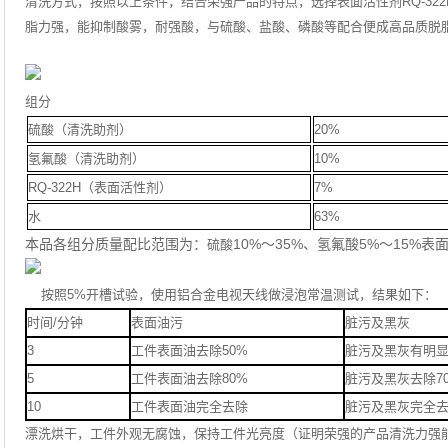
清洗方式，按照以上条件，结合荣强产品的特点，选择表面活性剂
RQ-322
脂力强，能抑制酸雾，耐强酸，与硫酸、盐酸、磷酸等配合便成高品质脱
组分
硫酸（清洗助剂）
20%
氢氟酸（清洗助剂）
10%
RQ-322H
（表面活性剂）
7%
水
63%
本品各组分质量配比范围为：
10%～35%、氢氟酸5%～15%表面
硫酸
按照
5%
开槽试验，使用铝合金电视天线做浸泡常温测试，结果如下：
时间
/
分钟
表面油污
脏污及黑灰
3
工件表面油去除
50%
脏污及黑灰
有明
5
工件表面油去除
80%
脏污及黑灰
去除
7
10
工件表面油完全去除
脏污及黑灰完全
漂洗烘干，工件外观无腐蚀，保持工件光亮度（证明荣强的产品清洗力强