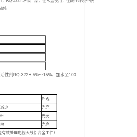
H
，
RQ-322H
环保产品，在常温使用，在酸性环境中脱
脂剂。
活性剂RQ-322H 5%～15%、加水至100
外观
显减少
光亮
0%
光亮
去除
光亮
能有效处理电视天线铝合金工件）