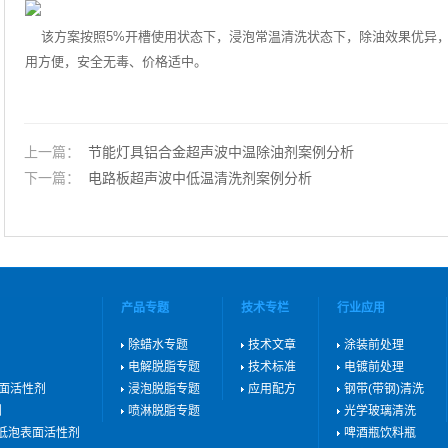
该方案按照
5%
开槽使用状态下，浸泡常温清洗状态下，除油效果优异
用方便，安全无毒、价格适中。
上一篇：
节能灯具铝合金超声波中温除油剂案例分析
下一篇：
电路板超声波中低温清洗剂案例分析
产品专题
技术专栏
行业应用
除蜡水专题
技术文章
涂装前处理
电解脱脂专题
技术标准
电镀前处理
表面活性剂
浸泡脱脂专题
应用配方
钢带(带钢)清洗
剂
喷淋脱脂专题
光学玻璃清洗
用低泡表面活性剂
啤酒瓶饮料瓶