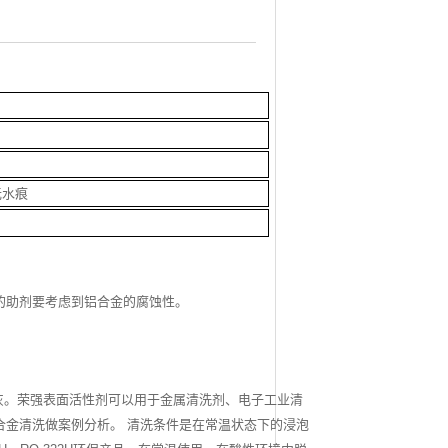
无水痕
的助剂要考虑到铝合金的腐蚀性。
灰
。荣强表面活性剂可以用于金属清洗剂、电子工业清
合金清洗做案例分析。
清洗条件是在常温状态下的浸泡