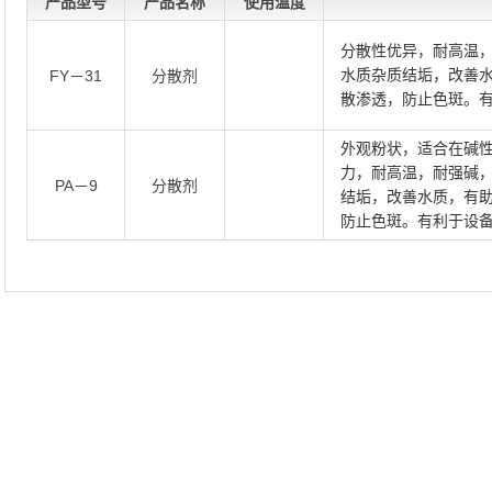
产品型号
产品名称
使用温度
分散性优异，耐高温
水质杂质结垢，改善
FY－31
分散剂
散渗透，防止色斑。
外观粉状，适合在碱
力，耐高温，耐强碱
PA－9
分散剂
结垢，改善水质，有
防止色斑。有利于设