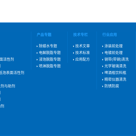
产品专题
技术专栏
行业应用
除蜡水专题
技术文章
涂装前处理
电解脱脂专题
技术标准
电镀前处理
表面活性剂
浸泡脱脂专题
应用配方
钢带(带钢)清洗
剂
喷淋脱脂专题
光学玻璃清洗
用低泡表面活性剂
啤酒瓶饮料瓶
精密仪器清洗
性剂与助剂
防锈防腐
剂
剂
助剂