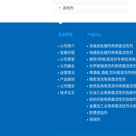
消泡剂
走进荣强
产品中心
公司简介
涂装前处理剂用表面活性剂
发展历程
电镀前处理剂用表面活性剂
公司荣誉
钢带(带钢)清洗剂专用低泡
公司展会
光学玻璃清洗剂用表面活性
运营情况
啤酒瓶,酒瓶,饮料瓶清洗剂
产品类别
精密清洗用表面活性剂
公司理念
民用及商用洗涤剂用表面活
技术论文
石油工业用表面活性剂及助
纺织印染用表面活性剂及助
金属加工业用表面活性剂与
防锈添加剂
消泡剂