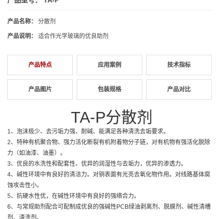
产品名称：
分散剂
产品说明：
适合作光学玻璃的优良助剂
产品特点
应用案例
技术指标
产品图片
包装规格
产品对比
TA-P
分散剂
1、泡沫极少、去污垢力强、耐碱、能满足各种清洗去垢要求。
2、特种有机聚合物、强力活化断裂有机附着物分子链，对有机物有强活化脱除
力（如油漆、油墨）。
3、优良的水洗性和配套性、优异的润湿性与去垢力，优异的渗透力。
4、碱性环境中有良好的清洁力。对铜表面有光亮去氧化物作用。对线路基体腐
蚀攻击性小。
5、抗硬水性优，在碱性环境中有良好的强络合力。
6、与常规助剂配合可配制成优良的强碱性PCB绿油剥离剂、脱膜剂、碱性清槽
剂、清洗剂。