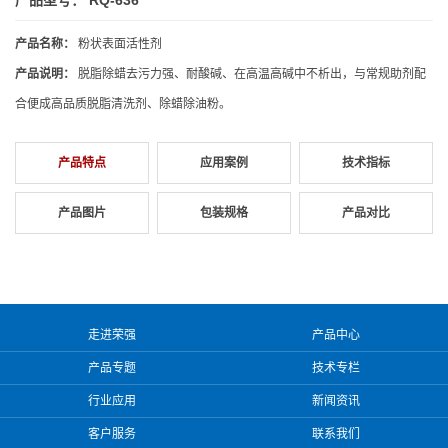
产品名称：
粉状表面活性剂
产品说明：
脱脂除蜡去污力强、耐酸碱、在高温高碱中不析出，与常规助剂配
合便成高品质脱脂清洗剂、除蜡除油粉。
产品特点
应用案例
技术指标
产品图片
包装规格
产品对比
走进荣强
产品中心
产品专题
技术专栏
行业应用
新闻资讯
客户服务
联系我们