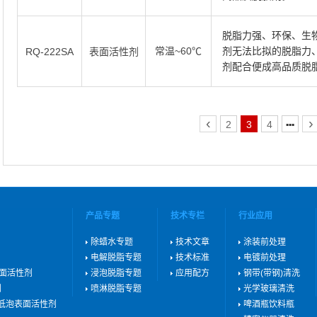
脱脂力强、环保、生物
常温~60℃
剂无法比拟的脱脂力
RQ-222SA
表面活性剂
剂配合便成高品质脱
‹
›
2
3
4
▪▪▪
产品专题
技术专栏
行业应用
除蜡水专题
技术文章
涂装前处理
电解脱脂专题
技术标准
电镀前处理
表面活性剂
浸泡脱脂专题
应用配方
钢带(带钢)清洗
剂
喷淋脱脂专题
光学玻璃清洗
用低泡表面活性剂
啤酒瓶饮料瓶