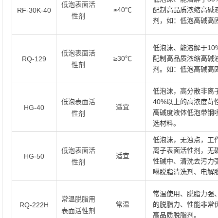
低泡表面活
≥40℃
配制高品质浓缩高碱
RF-30K-40
性剂
剂，如：低泡高碱高
低泡沫、能溶解于1
低泡表面活
≥30℃
配制高品质浓缩高碱
RQ-129
性剂
剂。如：低泡高碱高
低泡沫，高分散非离
40%以上的高浓度
低泡表面活
适宜
HG-40
高碱度液体低泡带钢
性剂
选材料。
低泡沫，无浊点，工
离子表面活性剂，无
低泡表面活
适宜
HG-50
性碱中、清洗去污力
性剂
啉脱脂清洗剂、电解
常温使用、脱脂力强、
常温脱脂用
常温
的脱脂力、性能非常
RQ-222H
表面活性剂
高品质脱脂剂。