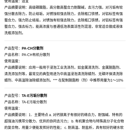
使用温度：适宜
产品摘要说明：高级磷酸脂，高分散高螯合力耐酸碱，去污力强，对污垢有较
强分散去除力，防止结垢，对锈蚀较强去除力，去除瓶口铁锈，对铝标签有强
螯合力，强力防止结垢，对锈蚀有较强去除力，去除瓶口铁锈，对铝标签有强
螯合力，强去标力，能高浓度与普通低泡表面活性剂混溶，非常适合做成液体
洗瓶添加剂。
产品型号：
PA-CH分散剂
产品名称：PA-CH有机分散剂
使用温度：
产品摘要说明：应用一般用于浸泡工业洗涤剂，如金属清洗剂、金属脱脂剂、
清洗添加剂等，最常见的典型用途为中高温浸泡清洗除蜡剂、无磷环保清洗除
蜡剂、中高温除油除蜡添加剂。*** 在配制脱脂粉（剂）中推荐用量为1～10%
产品型号：
TA-E污垢分散剂
产品名称：TA-E污垢分散剂
使用温度：
产品摘要说明：1．主要特点 a. 对钙镁离子有很好的络合力，耐强碱、特有的
超强油污携带分散力、优异的协同去污力； b. 有机聚合物与特殊高分子化合物
的复合物，用量少便能发挥好的性能； c. 耐高温、耐盐析，具有较好的硬水软